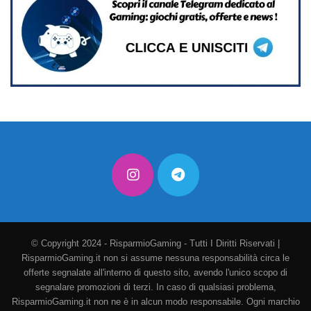
© Copyright 2024 - RisparmioGaming - Tutti I Diritti Riservati |
RisparmioGaming.it non si assume nessuna responsabilità circa le
offerte segnalate all'interno di questo sito, avendo l'unico scopo di
segnalare promozioni di terzi. In caso di qualsiasi problema,
RisparmioGaming.it non ne è in alcun modo responsabile. Ogni marchio