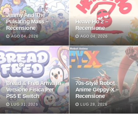
Jimmy And The
Pulsating Mass –
Heave Ho 2 –
Recensione
Recensione
AGO 04, 2026
AGO 04, 2026
Bread & Fred Arriva In
70s-Style Robot
Versione Fisica Per
Anime Geppy-X –
PS5 E Switch
Recensione
LUG 31, 2026
LUG 28, 2026