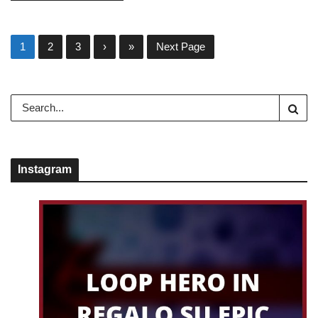
1
2
3
›
»
Next Page
Instagram