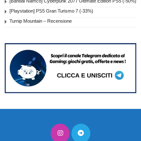
[Bandai Namco] Cyberpunk 2077 Ultimate Edition PS5 (-50%)
[Playstation] PS5 Gran Turismo 7 (-33%)
Turnip Mountain – Recensione