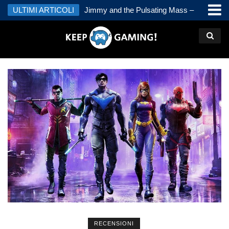
untain – Recensione
ULTIMI ARTICOLI
Jimmy and the Pulsating Mass –
Heave H
Recensione
RECENSIONI