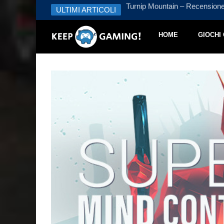
 – Recensione
ULTIMI ARTICOLI
Turnip Mountain – Recension
HOME
GIOCHI