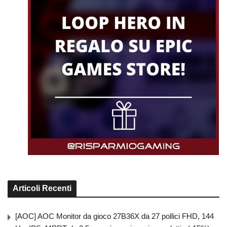
Articoli Recenti
[AOC] AOC Monitor da gioco 27B36X da 27 pollici FHD, 144