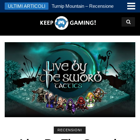
kal – Recensione
ULTIMI ARTICOLI
Turnip Mountain – Recensione
Jimmy a
Recens
RECENSIONI