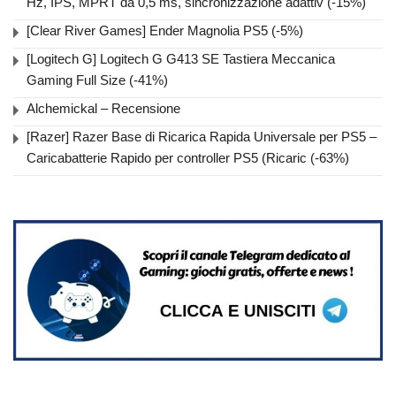
Hz, IPS, MPRT da 0,5 ms, sincronizzazione adattiv (-15%)
[Clear River Games] Ender Magnolia PS5 (-5%)
[Logitech G] Logitech G G413 SE Tastiera Meccanica
Gaming Full Size (-41%)
Alchemickal – Recensione
[Razer] Razer Base di Ricarica Rapida Universale per PS5 –
Caricabatterie Rapido per controller PS5 (Ricaric (-63%)