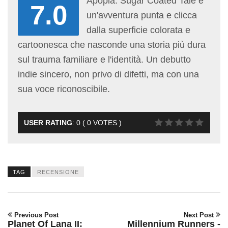
Apopia: Sugar Coated Tale è
7.0
un'avventura punta e clicca
dalla superficie colorata e
cartoonesca che nasconde una storia più dura
sul trauma familiare e l'identità. Un debutto
indie sincero, non privo di difetti, ma con una
sua voce riconoscibile.
USER RATING
:
0
(
0
VOTES )
TAG
RECENSIONE
Previous Post
Next Post
Planet Of Lana II:
Millennium Runners -