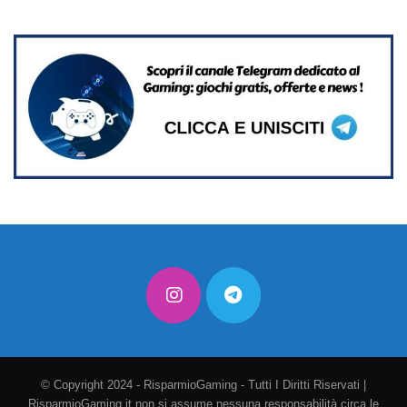
© Copyright 2024 - RisparmioGaming - Tutti I Diritti Riservati |
RisparmioGaming.it non si assume nessuna responsabilità circa le