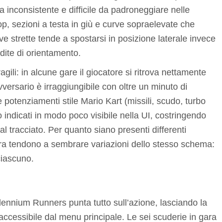
ta inconsistente e difficile da padroneggiare nelle
oop, sezioni a testa in giù e curve sopraelevate che
rve strette tende a spostarsi in posizione laterale invece
rdite di orientamento.
ragili: in alcune gare il giocatore si ritrova nettamente
vversario è irraggiungibile con oltre un minuto di
otenziamenti stile Mario Kart (missili, scudo, turbo
o indicati in modo poco visibile nella UI, costringendo
al tracciato. Per quanto siano presenti differenti
ra tendono a sembrare variazioni dello stesso schema:
ciascuno.
llennium Runners punta tutto sull’azione, lasciando la
ccessibile dal menu principale. Le sei scuderie in gara