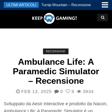
kal – Recensione
ULTIMI ARTICOLI
Turnip Mountain – Recensione
Jimmy a
Recens
RECENSIONI
Ambulance Life: A
Paramedic Simulator
– Recensione
FEB 13, 2025
0
9
3834
Sviluppato da Aesir Interactive e prodotto da Nacon,
Ambulance Life: A Paramedic Simulator è un