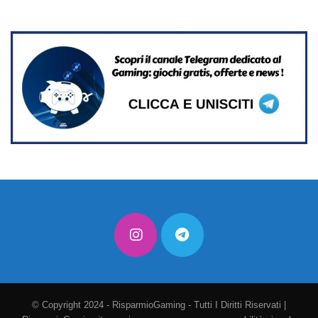
© Copyright 2024 - RisparmioGaming - Tutti I Diritti Riservati |