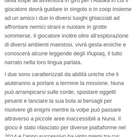
della volpe all’avventura in giro per l’Alaska in cui il
giocatore dovrà guidare in singolo o in coop insieme
ad un amico i due in diversi luoghi ghiacciati ad
affrontare nemici strani e nuotare in grotte
sommerse. Il giocatore inoltre oltre all’esplorazione
di diversi ambienti maestosi, vivrà gesta eroiche e
conoscerà alcune leggende degli Iñupiaq, il tutto
narrato nella loro lingua parlata.
I due sono caratterizzati da abilità uniche che li
aiuteranno a portare a termine la missione. Nuna
può arrampicarsi sulle corde, spostare oggetti
pesanti e lanciare la sua bola ai bersagli per
risolvere gli enigmi mentre la volpe può passare
attraverso a piccole aree inaccessibili a Nuna. Il
gioco è stato rilasciato per diverse piattaforme nel
2014 e l’anno successivo ha vinto premi tra cui: