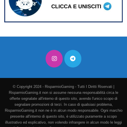
© Copyright 2024 - RisparmioGaming - Tutti I Diritti Riservati |
RisparmioGaming.it non si assume nessuna responsabilità circa le
offerte segnalate all'interno di questo sito, avendo l'unico scopo di
segnalare promozioni di terzi. In caso di qualsiasi problema,
RisparmioGaming.it non ne è in alcun modo responsabile. Ogni marchio
presente all'interno di questo sito, è utilizzato puramente a scopo
illustrativo ed esplicativo, non volendo infrangere in alcun modo le leggi