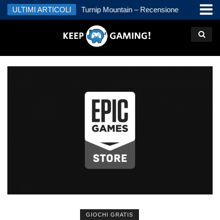
kal – Recensione
ULTIMI ARTICOLI
Turnip Mountain – Recensione
Jimmy a
Recens
GIOCHI GRATIS