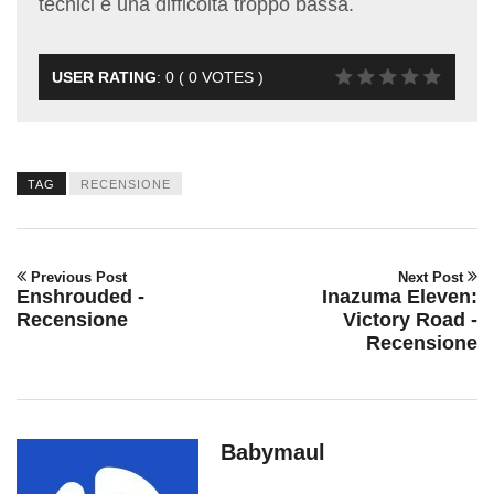
tecnici e una difficoltà troppo bassa.
USER RATING
:
0
(
0
VOTES )
TAG
RECENSIONE
Previous Post
Next Post
Enshrouded -
Inazuma Eleven:
Recensione
Victory Road -
Recensione
Babymaul