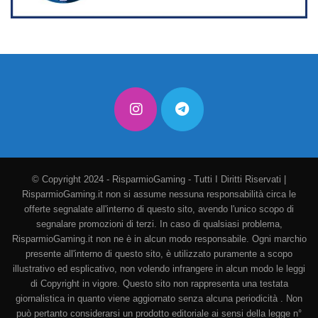
© Copyright 2024 - RisparmioGaming - Tutti I Diritti Riservati |
RisparmioGaming.it non si assume nessuna responsabilità circa le
offerte segnalate all'interno di questo sito, avendo l'unico scopo di
segnalare promozioni di terzi. In caso di qualsiasi problema,
RisparmioGaming.it non ne è in alcun modo responsabile. Ogni marchio
presente all'interno di questo sito, è utilizzato puramente a scopo
illustrativo ed esplicativo, non volendo infrangere in alcun modo le leggi
di Copyright in vigore. Questo sito non rappresenta una testata
giornalistica in quanto viene aggiornato senza alcuna periodicità . Non
può pertanto considerarsi un prodotto editoriale ai sensi della legge n°