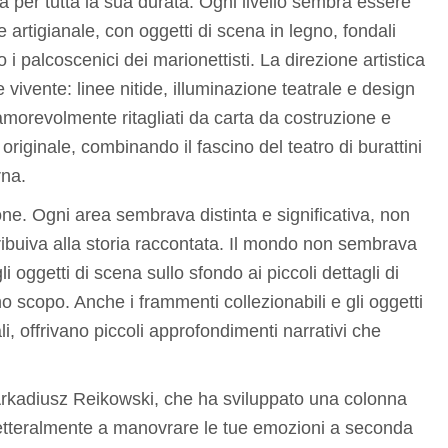
a per tutta la sua durata. Ogni livello sembra essere
e artigianale, con oggetti di scena in legno, fondali
 i palcoscenici dei marionettisti. La direzione artistica
be vivente: linee nitide, illuminazione teatrale e design
morevolmente ritagliati da carta da costruzione e
e originale, combinando il fascino del teatro di burattini
rna.
one. Ogni area sembrava distinta e significativa, non
buiva alla storia raccontata. Il mondo non sembrava
i oggetti di scena sullo sfondo ai piccoli dettagli di
 scopo. Anche i frammenti collezionabili e gli oggetti
, offrivano piccoli approfondimenti narrativi che
Arkadiusz Reikowski, che ha sviluppato una colonna
etteralmente a manovrare le tue emozioni a seconda