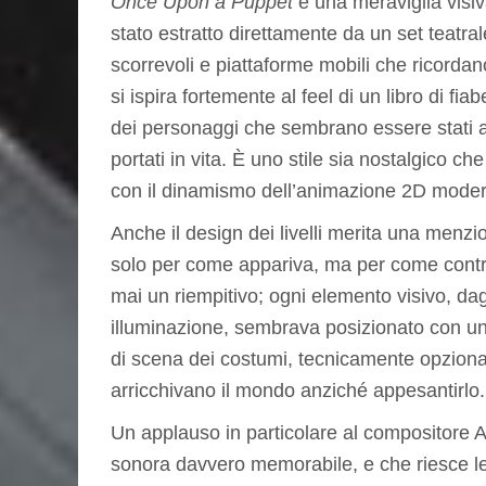
Once Upon a Puppet
è una meraviglia visiv
stato estratto direttamente da un set teatral
scorrevoli e piattaforme mobili che ricordano
si ispira fortemente al feel di un libro di fia
dei personaggi che sembrano essere stati a
portati in vita. È uno stile sia nostalgico ch
con il dinamismo dell’animazione 2D mode
Anche il design dei livelli merita una menzi
solo per come appariva, ma per come contri
mai un riempitivo; ogni elemento visivo, dagl
illuminazione, sembrava posizionato con uno
di scena dei costumi, tecnicamente opzionali
arricchivano il mondo anziché appesantirlo.
Un applauso in particolare al compositore 
sonora davvero memorabile, e che riesce l