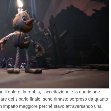
 il dolore, la rabbia, l’accettazione e la guarigione
calare del sipario finale, sono rimasto sorpreso da quanto
 un impatto maggiore perché stavo attraversando una