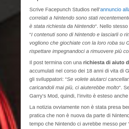
Scrive Facepunch Studios nell’
annuncio al
correlati a Nintendo sono stati recentemen
è stata richiesta da Nintendo
“. Nello stesso
“
I contenuti sono di Nintendo e lasciarli o 
vogliono che giochiate con la loro roba su 
rispettare impegnandoci a rimuovere più con
Il post termina con una
richiesta di aiuto
accumulati nel corso dei 18 anni di vita di
gli sviluppatori: “
Se volete aiutarci cancellan
caricandoli mai più, ci aiuterebbe molto
“. S
Garry’s Mod, quindi, l’invito è esteso anche 
La notizia ovviamente non è stata presa ben
pratica che non è nuova da parte di Nintendo
tempo che Nintendo ci avrebbe messo per “ac