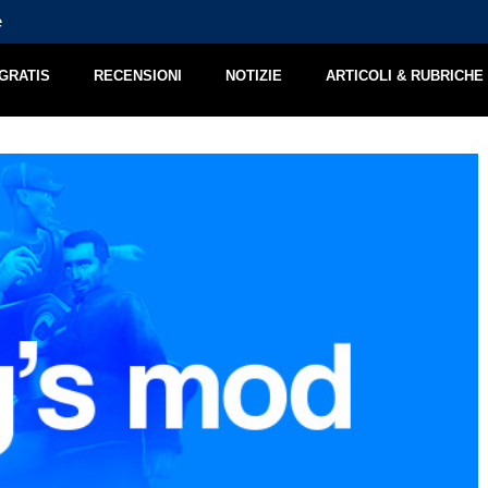
e
Jimmy and the Pulsating Mass – Recensione
 GRATIS
RECENSIONI
NOTIZIE
ARTICOLI & RUBRICHE