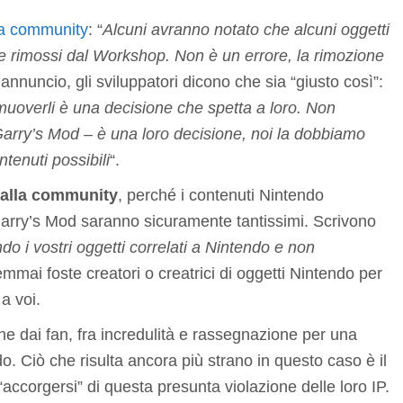
la community
: “
Alcuni avranno notato che alcuni oggetti
te rimossi dal Workshop. Non è un errore, la rimozione
 annuncio, gli sviluppatori dicono che sia “giusto così”:
rimuoverli è una decisione che spetta a loro. Non
Garry’s Mod – è una loro decisione, noi la dobbiamo
tenuti possibili
“.
 dalla community
, perché i contenuti Nintendo
 Garry’s Mod saranno sicuramente tantissimi. Scrivono
do i vostri oggetti correlati a Nintendo e non
emmai foste creatori o creatrici di oggetti Nintendo per
a voi.
e dai fan, fra incredulità e rassegnazione per una
. Ciò che risulta ancora più strano in questo caso è il
corgersi” di questa presunta violazione delle loro IP.