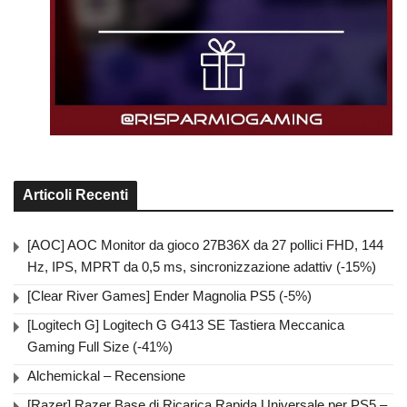
Articoli Recenti
[AOC] AOC Monitor da gioco 27B36X da 27 pollici FHD, 144
Hz, IPS, MPRT da 0,5 ms, sincronizzazione adattiv (-15%)
[Clear River Games] Ender Magnolia PS5 (-5%)
[Logitech G] Logitech G G413 SE Tastiera Meccanica
Gaming Full Size (-41%)
Alchemickal – Recensione
[Razer] Razer Base di Ricarica Rapida Universale per PS5 –