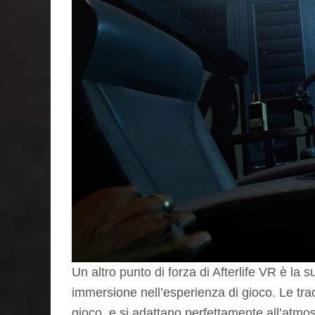
Un altro punto di forza di Afterlife VR è la 
immersione nell’esperienza di gioco. Le tr
gioco, e si adattano perfettamente all’atmo