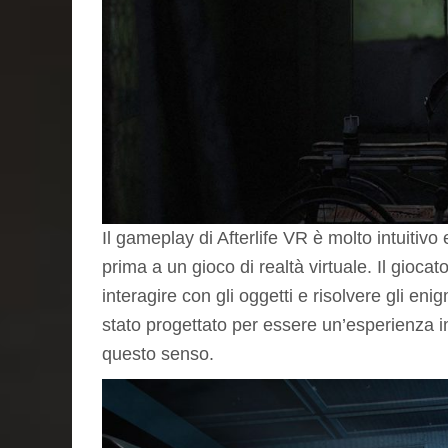
Il gameplay di Afterlife VR è molto intuitiv
prima a un gioco di realtà virtuale. Il gioca
interagire con gli oggetti e risolvere gli enig
stato progettato per essere un’esperienza i
questo senso.