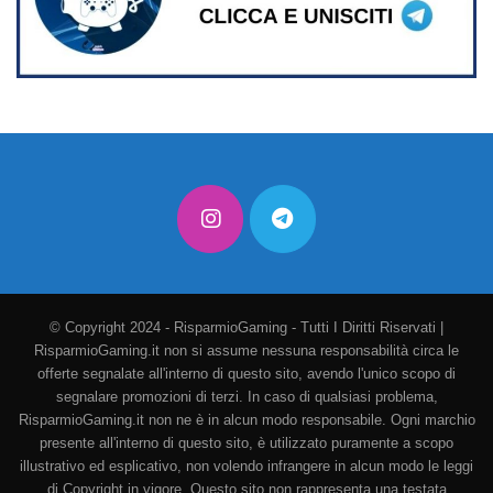
© Copyright 2024 - RisparmioGaming - Tutti I Diritti Riservati |
RisparmioGaming.it non si assume nessuna responsabilità circa le
offerte segnalate all'interno di questo sito, avendo l'unico scopo di
segnalare promozioni di terzi. In caso di qualsiasi problema,
RisparmioGaming.it non ne è in alcun modo responsabile. Ogni marchio
presente all'interno di questo sito, è utilizzato puramente a scopo
illustrativo ed esplicativo, non volendo infrangere in alcun modo le leggi
di Copyright in vigore. Questo sito non rappresenta una testata