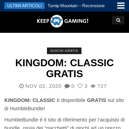
kal – Recensione
ULTIMI ARTICOLI
Turnip Mountain – Recensione
Jimmy a
Recens
KINGDOM: CLASSIC È Disponibile GRATIS Sul Sito Di
HumbleBundle!
GIOCHI GRATIS
KINGDOM: CLASSIC
GRATIS
NOV 02, 2020
0
3
727
KINGDOM: CLASSIC
è disponibile
GRATIS
sul sito
di HumbleBundle!
HumbleBundle è il sito di riferimento per l’acquisto di
bundle, ossia dei “pacchetti” di giochi ad un prezzo