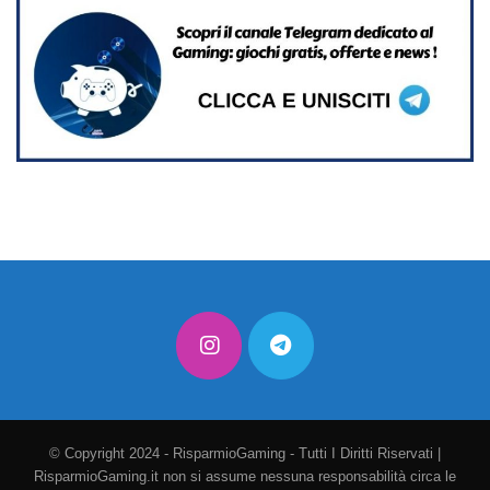
© Copyright 2024 - RisparmioGaming - Tutti I Diritti Riservati |
RisparmioGaming.it non si assume nessuna responsabilità circa le