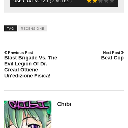
USER RATING
:
2.1
(
3
VOTES )
TAG
RECENSIONE
Previous Post
Next Post
Blast Brigade Vs. The
Beat Cop
Evil Legion Of Dr.
Cread Ottiene
Un'edizione Fisica!
Chibi