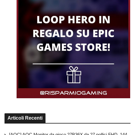
Articoli Recenti
[AOC] AOC Monitor da gioco 27B36X da 27 pollici FHD, 144