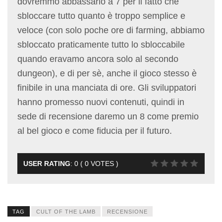
dovremmo abbassarlo a 7 per il fatto che
sbloccare tutto quanto è troppo semplice e
veloce (con solo poche ore di farming, abbiamo
sbloccato praticamente tutto lo sbloccabile
quando eravamo ancora solo al secondo
dungeon), e di per sè, anche il gioco stesso è
finibile in una manciata di ore. Gli sviluppatori
hanno promesso nuovi contenuti, quindi in
sede di recensione daremo un 8 come premio
al bel gioco e come fiducia per il futuro.
USER RATING
:
0
(
0
VOTES )
TAG
CULT OF THE LAMB
RECENSIONE